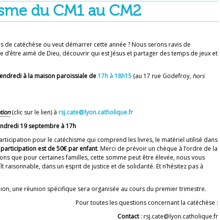
isme du CM1 au CM2
es de catéchèse ou veut démarrer cette année ? Nous serons ravis de
ie d’être aimé de Dieu, découvrir qui est Jésus et partager des temps de jeux et
vendredi à la maison paroissiale de
17h à 18h15
(au 17 rue Godefroy,
hors
ption
(clic sur le lien) à
rsj.cate@lyon.catholique.fr
endredi 19 septembre à 17h
ipation pour le catéchisme qui comprend les livres, le matériel utilisé dans
 participation est de 50€ par enfant
. Merci de prévoir un chèque à l’ordre de la
ns que pour certaines familles, cette somme peut être élevée, nous vous
isonnable, dans un esprit de justice et de solidarité. Et n’hésitez pas à
ion, une réunion spécifique sera organisée au cours du premier trimestre.
Pour toutes les questions concernant la catéchèse :
Contact
: rsj.cate@lyon.catholique.fr