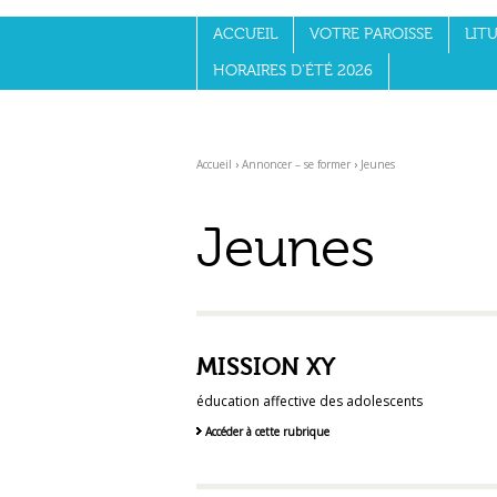
Aller
Outils
au
personnels
ACCUEIL
VOTRE PAROISSE
LITU
contenu.
|
Aller
HORAIRES D'ÉTÉ 2026
à
la
navigation
Accueil
›
Annoncer – se former
›
Jeunes
Jeunes
MISSION XY
éducation affective des adolescents
Accéder à cette rubrique