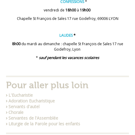
CONFESSIONS
*
vendredi de
18h00
à
19h00
Chapelle St François de Sales 17 rue Godefroy, 69006 LYON
LAUDES
*
8h00
du mardi au dimanche : chapelle St François de Sales 17 rue
Godefroy, Lyon
*
sauf pendant les vacances scolaires
Pour aller plus loin
L'Eucharistie
Adoration Eucharistique
Servants d'autel
Chorale
Servantes de l'Assemblée
Liturgie de la Parole pour les enfants