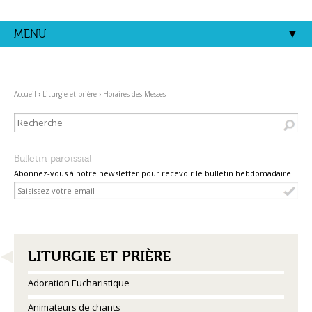
Aller
Outils
au
personnels
contenu.
MENU
|
Aller
à
la
navigation
Accueil
›
Liturgie et prière
›
Horaires des Messes
Bulletin paroissial
Abonnez-vous à notre newsletter pour recevoir le bulletin hebdomadaire
NAVIGATION
LITURGIE ET PRIÈRE
Adoration Eucharistique
Animateurs de chants