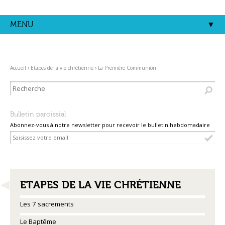
Aller
Outils
au
personnels
contenu.
MENU
|
Aller
à
la
navigation
Accueil
›
Etapes de la vie chrétienne
›
La Première Communion
Bulletin paroissial
Abonnez-vous à notre newsletter pour recevoir le bulletin hebdomadaire
NAVIGATION
ETAPES DE LA VIE CHRÉTIENNE
Les 7 sacrements
Le Baptême