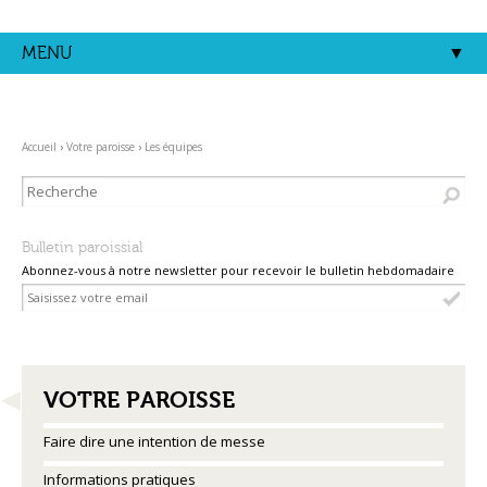
Aller
Outils
au
personnels
contenu.
MENU
|
Aller
à
la
navigation
Accueil
›
Votre paroisse
›
Les équipes
Bulletin paroissial
Abonnez-vous à notre newsletter pour recevoir le bulletin hebdomadaire
NAVIGATION
VOTRE PAROISSE
Faire dire une intention de messe
Informations pratiques