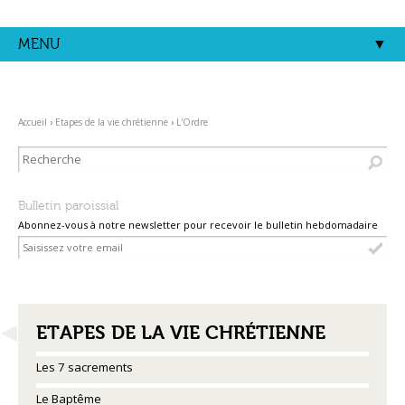
Aller
Outils
au
personnels
contenu.
MENU
|
Aller
à
la
navigation
Accueil
›
Etapes de la vie chrétienne
›
L'Ordre
Bulletin paroissial
Abonnez-vous à notre newsletter pour recevoir le bulletin hebdomadaire
NAVIGATION
ETAPES DE LA VIE CHRÉTIENNE
Les 7 sacrements
Le Baptême