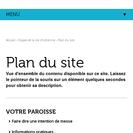
Aller
Outils
au
personnels
contenu.
MENU
|
Aller
à
la
navigation
Accueil
›
Etapes de la vie chrétienne
›
Plan du site
Plan du site
Vue d'ensemble du contenu disponible sur ce site. Laissez
le pointeur de la souris sur un élément quelques secondes
pour obtenir sa description.
VOTRE PAROISSE
Faire dire une intention de messe
Informations pratiques