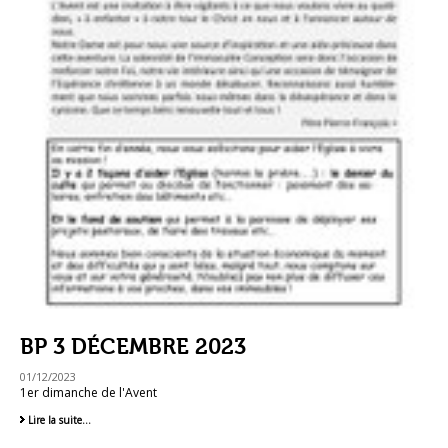
BP 3 DÉCEMBRE 2023
01/12/2023
1er dimanche de l'Avent
BP
Lire la suite…
3
décembre