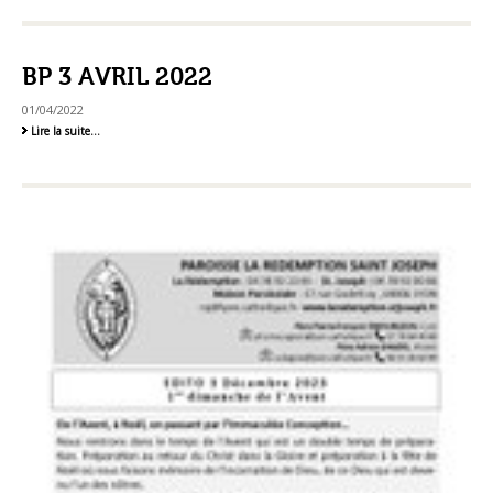
2019
-
BP 3 AVRIL 2022
01/04/2022
BP
Lire la suite…
3
Avril
2022
-