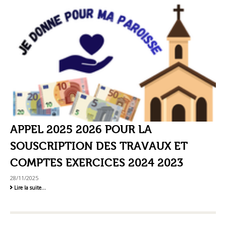
APPEL 2025 2026 POUR LA
SOUSCRIPTION DES TRAVAUX ET
COMPTES EXERCICES 2024 2023
28/11/2025
Appel
Lire la suite…
2025
2026
pour
la
souscription