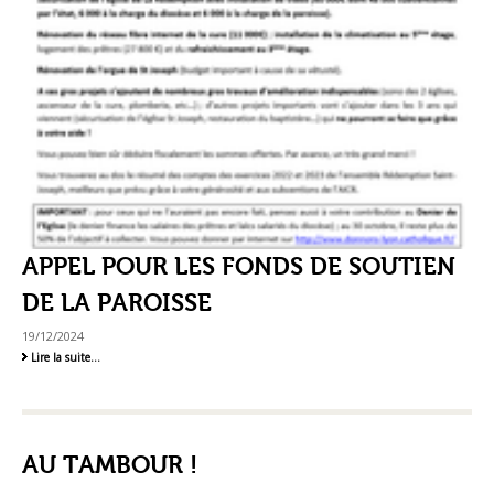
APPEL POUR LES FONDS DE SOUTIEN
DE LA PAROISSE
19/12/2024
Appel
Lire la suite…
pour
les
fonds
de
soutien
de
AU TAMBOUR !
la
paroisse