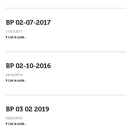
04-
2017
-
BP 02-07-2017
11/07/2017
BP
Lire la suite…
02-
07-
2017
-
BP 02-10-2016
04/10/2016
BP
Lire la suite…
02-
10-
2016
-
BP 03 02 2019
05/02/2019
BP
Lire la suite…
03
02