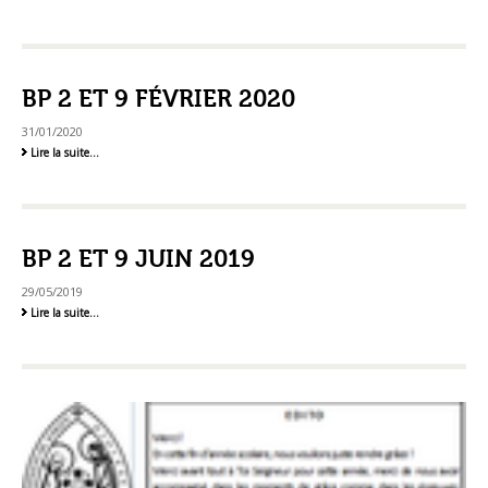
2
Avril
2023
-
BP 2 ET 9 FÉVRIER 2020
31/01/2020
BP
Lire la suite…
2
et
9
février
2020
-
BP 2 ET 9 JUIN 2019
29/05/2019
BP
Lire la suite…
2
et
9
Juin
2019
-