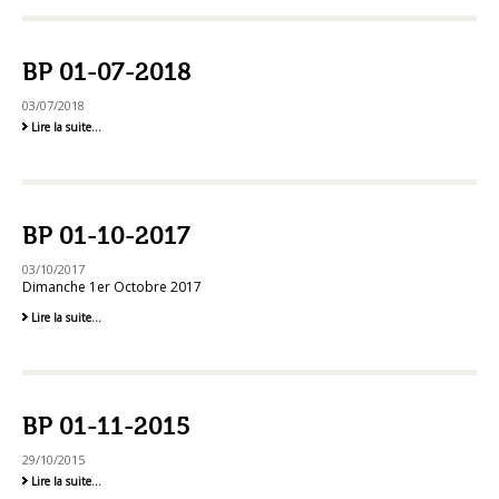
2016
-
BP 01-07-2018
03/07/2018
BP
Lire la suite…
01-
07-
2018
-
BP 01-10-2017
03/10/2017
Dimanche 1er Octobre 2017
BP
Lire la suite…
01-
10-
2017
-
BP 01-11-2015
29/10/2015
BP
Lire la suite…
01-