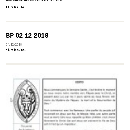
BP
Lire la suite…
1er
Octobre
2023
-
BP 02 12 2018
04/12/2018
BP
Lire la suite…
02
12
2018
-