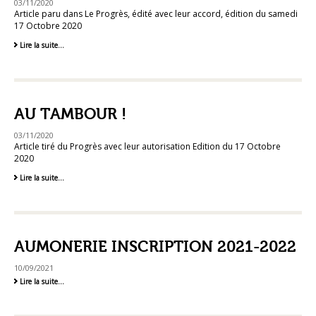
-
03/11/2020
Article paru dans Le Progrès, édité avec leur accord, édition du samedi
17 Octobre 2020
Au
Lire la suite…
tambour
!
-
AU TAMBOUR !
03/11/2020
Article tiré du Progrès avec leur autorisation Edition du 17 Octobre
2020
Au
Lire la suite…
tambour
!
-
AUMONERIE INSCRIPTION 2021-2022
10/09/2021
Aumonerie
Lire la suite…
inscription
2021-
2022