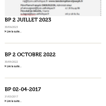
BP 2 JUILLET 2023
30/06/2023
BP
Lire la suite…
2
Juillet
2023
-
BP 2 OCTOBRE 2022
30/09/2022
BP
Lire la suite…
2
Octobre
2022
-
BP 02-04-2017
31/03/2017
BP
Lire la suite…
02-