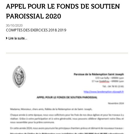
des
APPEL POUR LE FONDS DE SOUTIEN
travaux
et
PAROISSIAL 2020
comptes
exercices
2024
30/10/2020
2023
COMPTES DES EXERCICES 2018 2019
-
APPEL
Lire la suite…
POUR
LE
FONDS
DE
SOUTIEN
PAROISSIAL
2020
-