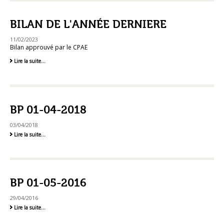
-
BILAN DE L'ANNÉE DERNIERE
11/02/2023
Bilan approuvé par le CPAE
Bilan
Lire la suite…
de
l'année
derniere
-
BP 01-04-2018
03/04/2018
BP
Lire la suite…
01-
04-
2018
-
BP 01-05-2016
29/04/2016
BP
Lire la suite…
01-
05-