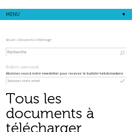
Aller
Outils
au
personnels
contenu.
MENU
|
Aller
à
la
navigation
Accueil
›
Documents à télécharger
Bulletin paroissial
Abonnez-vous à notre newsletter pour recevoir le bulletin hebdomadaire
Tous les
documents à
télécharger