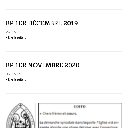
11-
2015
-
BP 1ER DÉCEMBRE 2019
29/11/2019
BP
Lire la suite…
1er
décembre
2019
-
BP 1ER NOVEMBRE 2020
30/10/2020
BP
Lire la suite…
1er
Novembre
2020
-