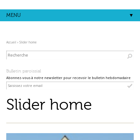
Aller
Outils
au
personnels
contenu.
MENU
|
Aller
à
la
navigation
Accueil
›
Slider home
Bulletin paroissial
Abonnez-vous à notre newsletter pour recevoir le bulletin hebdomadaire
Slider home