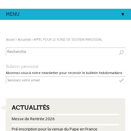
Aller
Outils
au
personnels
contenu.
MENU
|
Aller
à
la
navigation
Accueil
›
Actualités
›
APPEL POUR LE FOND DE SOUTIEN PAROISSIAL
Bulletin paroissial
Abonnez-vous à notre newsletter pour recevoir le bulletin hebdomadaire
NAVIGATION
ACTUALITÉS
Messe de Rentrée 2026
Pré-inscription pour la venue du Pape en France