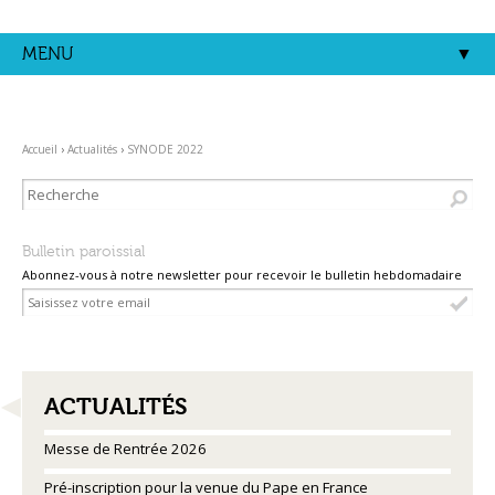
Aller
Outils
au
personnels
contenu.
MENU
|
Aller
à
la
navigation
Accueil
›
Actualités
›
SYNODE 2022
Bulletin paroissial
Abonnez-vous à notre newsletter pour recevoir le bulletin hebdomadaire
NAVIGATION
ACTUALITÉS
Messe de Rentrée 2026
Pré-inscription pour la venue du Pape en France