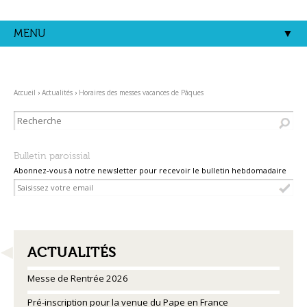
Aller
Outils
au
personnels
contenu.
MENU
|
Aller
à
la
navigation
Accueil
›
Actualités
›
Horaires des messes vacances de Pâques
Bulletin paroissial
Abonnez-vous à notre newsletter pour recevoir le bulletin hebdomadaire
NAVIGATION
ACTUALITÉS
Messe de Rentrée 2026
Pré-inscription pour la venue du Pape en France