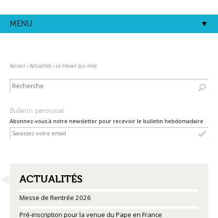
Aller
Outils
au
personnels
contenu.
MENU
|
Aller
à
la
navigation
Accueil
›
Actualités
›
Le travail qui relie
Bulletin paroissial
Abonnez-vous à notre newsletter pour recevoir le bulletin hebdomadaire
NAVIGATION
ACTUALITÉS
Messe de Rentrée 2026
Pré-inscription pour la venue du Pape en France