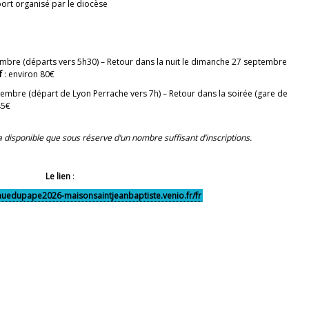
port organisé par le diocèse
embre (départs vers 5h30) – Retour dans la nuit le dimanche 27 septembre
f
: environ 80€
tembre (départ de Lyon Perrache vers 7h) – Retour dans la soirée (gare de
45€
era disponible que sous réserve d’un nombre suffisant d’inscriptions.
Le lien
:
enuedupape2026-maisonsaintjeanbaptiste.venio.fr/fr