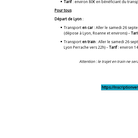
Tarif
: environ 80€ en bénéficiant du trans
Pour tous
Départ de Lyon
:
Transport
en
car
: Aller le samedi 26 sept
(dépose à Lyon, Roanne et environs) –
Tari
Transport
en
train
: Aller le samedi 26 sep
Lyon Perrache vers 22h) –
Tarif
: environ 1
Attention : le trajet en train ne s
https://inscriptionv