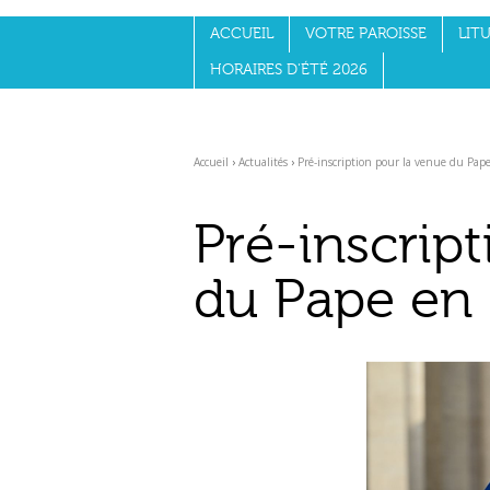
Aller
Outils
au
personnels
ACCUEIL
VOTRE PAROISSE
LITU
contenu.
|
Aller
HORAIRES D'ÉTÉ 2026
à
la
navigation
Accueil
›
Actualités
›
Pré-inscription pour la venue du Pap
Pré-inscrip
du Pape en