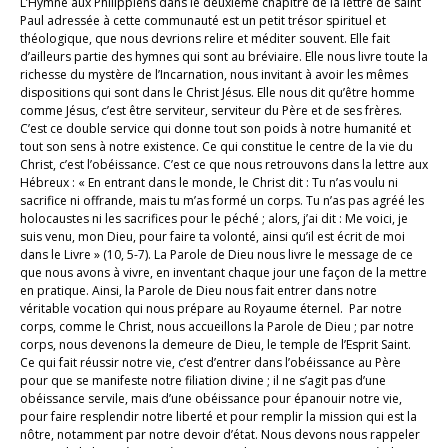
L’Hymne aux Philippiens dans le deuxième chapitre de la lettre de saint
Paul adressée à cette communauté est un petit trésor spirituel et
théologique, que nous devrions relire et méditer souvent. Elle fait
d’ailleurs partie des hymnes qui sont au bréviaire. Elle nous livre toute la
richesse du mystère de l’Incarnation, nous invitant à avoir les mêmes
dispositions qui sont dans le Christ Jésus. Elle nous dit qu’être homme
comme Jésus, c’est être serviteur, serviteur du Père et de ses frères.
C’est ce double service qui donne tout son poids à notre humanité et
tout son sens à notre existence. Ce qui constitue le centre de la vie du
Christ, c’est l’obéissance. C’est ce que nous retrouvons dans la lettre aux
Hébreux : « En entrant dans le monde, le Christ dit : Tu n’as voulu ni
sacrifice ni offrande, mais tu m’as formé un corps. Tu n’as pas agréé les
holocaustes ni les sacrifices pour le péché ; alors, j’ai dit : Me voici, je
suis venu, mon Dieu, pour faire ta volonté, ainsi qu’il est écrit de moi
dans le Livre » (10, 5-7). La Parole de Dieu nous livre le message de ce
que nous avons à vivre, en inventant chaque jour une façon de la mettre
en pratique. Ainsi, la Parole de Dieu nous fait entrer dans notre
véritable vocation qui nous prépare au Royaume éternel. Par notre
corps, comme le Christ, nous accueillons la Parole de Dieu ; par notre
corps, nous devenons la demeure de Dieu, le temple de l’Esprit Saint.
Ce qui fait réussir notre vie, c’est d’entrer dans l’obéissance au Père
pour que se manifeste notre filiation divine ; il ne s’agit pas d’une
obéissance servile, mais d’une obéissance pour épanouir notre vie,
pour faire resplendir notre liberté et pour remplir la mission qui est la
nôtre, notamment par notre devoir d’état. Nous devons nous rappeler