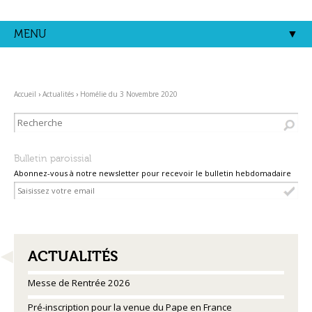
Aller
Outils
au
personnels
contenu.
MENU
|
Aller
à
la
navigation
Accueil
›
Actualités
›
Homélie du 3 Novembre 2020
Bulletin paroissial
Abonnez-vous à notre newsletter pour recevoir le bulletin hebdomadaire
NAVIGATION
ACTUALITÉS
Messe de Rentrée 2026
Pré-inscription pour la venue du Pape en France