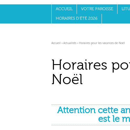
Aller
Outils
au
personnels
ACCUEIL
VOTRE PAROISSE
LITU
contenu.
|
Aller
HORAIRES D'ÉTÉ 2026
à
la
navigation
Accueil
›
Actualités
›
Horaires pour les vacances de Noël
Horaires po
Noël
Attention cette a
est le 