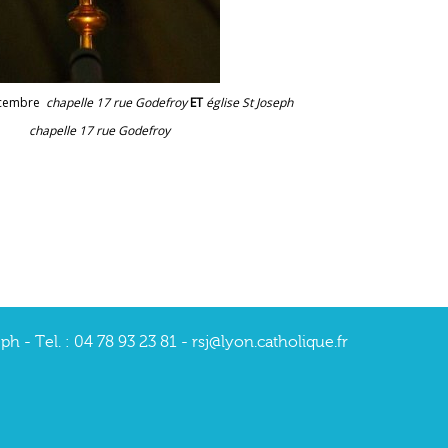
décembre
chapelle 17 rue Godefroy
ET
église St Joseph
is
chapelle 17 rue Godefroy
 - Tel. : 04 78 93 23 81 - rsj@lyon.catholique.fr