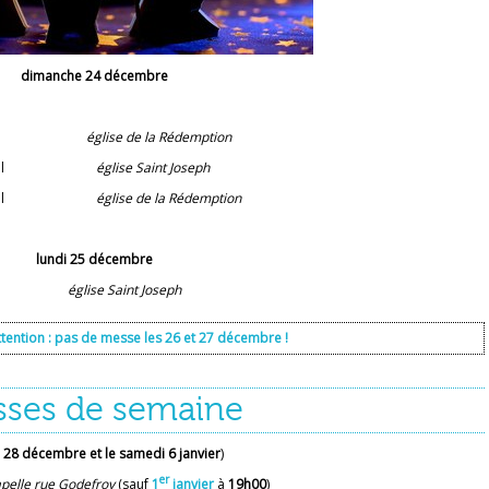
dimanche 24 décembre
e Noël
église de la Rédemption
sse de Noël
église Saint Joseph
sse de Noël
église de la Rédemption
lundi 25 décembre
église Saint Joseph
ttention : pas de messe les 26 et 27 décembre !
ses de semaine
 28 décembre et le samedi 6 janvier
)
er
pelle rue Godefroy
(sauf
1
janvier
à
19h00
)