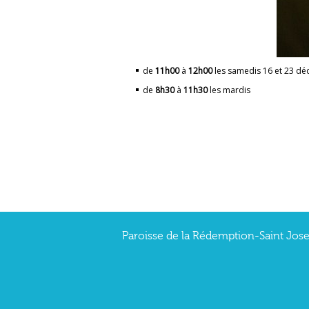
de
11h00
à
12h00
les samedis 16 et 23 
de
8h30
à
11h30
les mard
Paroisse de la Rédemption-Saint Joseph