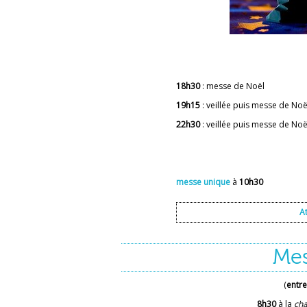
18h30
: messe d
19h15
: veillée puis me
22h30
: veillée puis me
messe unique
à
10h30
A
Mes
(
entre
8h30
à la
cha