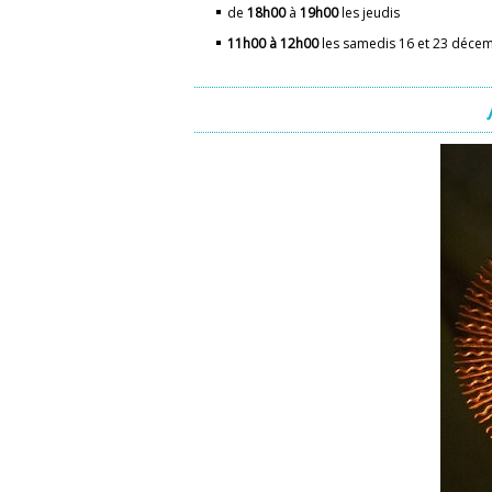
de
18h00
à
19h00
les jeud
11h00 à 12h00
les samedis 16 et 23 d