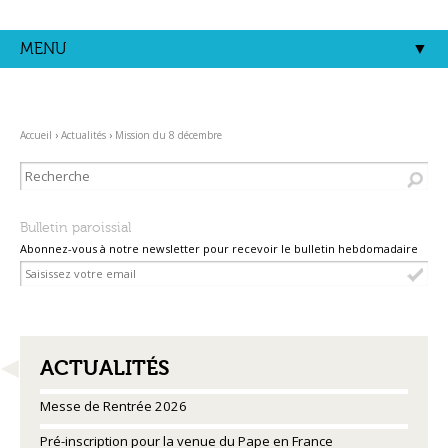
Aller
Outils
au
personnels
contenu.
MENU
|
Aller
à
la
navigation
Accueil
›
Actualités
›
Mission du 8 décembre
Bulletin paroissial
Abonnez-vous à notre newsletter pour recevoir le bulletin hebdomadaire
NAVIGATION
ACTUALITÉS
Messe de Rentrée 2026
Pré-inscription pour la venue du Pape en France