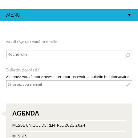
Aller
Outils
au
personnels
contenu.
MENU
|
Aller
à
la
navigation
Accueil
›
Agenda
›
Aumônerie 4e/3e
Bulletin paroissial
Abonnez-vous à notre newsletter pour recevoir le bulletin hebdomadaire
NAVIGATION
AGENDA
MESSE UNIQUE DE RENTREE 2023 2024
MESSES