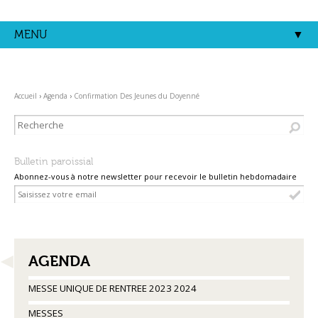
Aller
Outils
au
personnels
contenu.
MENU
|
Aller
à
la
navigation
Accueil
›
Agenda
›
Confirmation Des Jeunes du Doyenné
Bulletin paroissial
Abonnez-vous à notre newsletter pour recevoir le bulletin hebdomadaire
NAVIGATION
AGENDA
MESSE UNIQUE DE RENTREE 2023 2024
MESSES