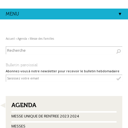
Aller
Outils
au
personnels
contenu.
MENU
|
Aller
à
la
navigation
Accueil
›
Agenda
›
Messe des Familles
Bulletin paroissial
Abonnez-vous à notre newsletter pour recevoir le bulletin hebdomadaire
NAVIGATION
AGENDA
MESSE UNIQUE DE RENTREE 2023 2024
MESSES