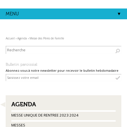
Aller
Outils
au
personnels
contenu.
MENU
|
Aller
à
la
navigation
Accueil
›
Agenda
›
Messe des Pères de Famille
Bulletin paroissial
Abonnez-vous à notre newsletter pour recevoir le bulletin hebdomadaire
NAVIGATION
AGENDA
MESSE UNIQUE DE RENTREE 2023 2024
MESSES