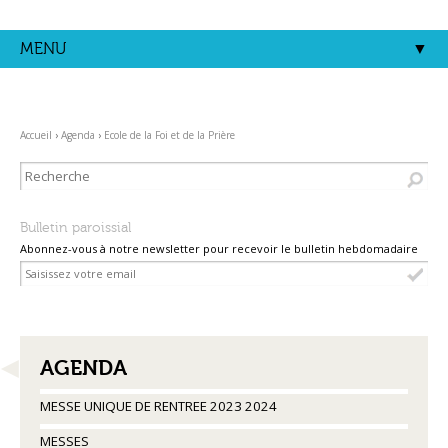
Aller
Outils
au
personnels
contenu.
MENU
|
Aller
à
la
navigation
Accueil
›
Agenda
›
Ecole de la Foi et de la Prière
Bulletin paroissial
Abonnez-vous à notre newsletter pour recevoir le bulletin hebdomadaire
NAVIGATION
AGENDA
MESSE UNIQUE DE RENTREE 2023 2024
MESSES