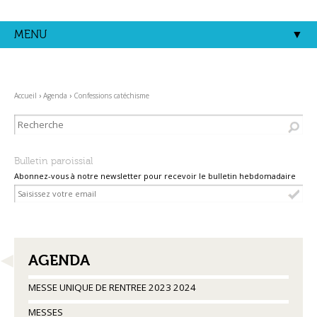
Aller
Outils
au
personnels
contenu.
MENU
|
Aller
à
la
navigation
Accueil
›
Agenda
›
Confessions catéchisme
Bulletin paroissial
Abonnez-vous à notre newsletter pour recevoir le bulletin hebdomadaire
NAVIGATION
AGENDA
MESSE UNIQUE DE RENTREE 2023 2024
MESSES