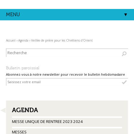
Aller
Outils
au
personnels
contenu.
MENU
|
Aller
à
la
navigation
Accueil
›
Agenda
›
Veillée de prière pour les Chrétiens d'Orient
Bulletin paroissial
Abonnez-vous à notre newsletter pour recevoir le bulletin hebdomadaire
NAVIGATION
AGENDA
MESSE UNIQUE DE RENTREE 2023 2024
MESSES