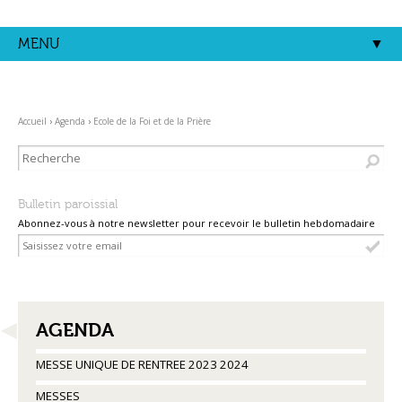
Aller
Outils
au
personnels
contenu.
MENU
|
Aller
à
la
navigation
Accueil
›
Agenda
›
Ecole de la Foi et de la Prière
Bulletin paroissial
Abonnez-vous à notre newsletter pour recevoir le bulletin hebdomadaire
NAVIGATION
AGENDA
MESSE UNIQUE DE RENTREE 2023 2024
MESSES