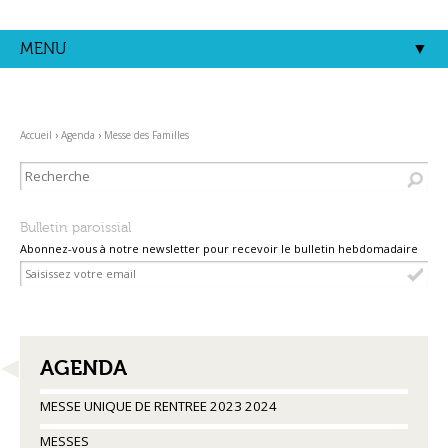
Aller
Outils
au
personnels
contenu.
MENU
|
Aller
à
la
navigation
Accueil
›
Agenda
›
Messe des Familles
Bulletin paroissial
Abonnez-vous à notre newsletter pour recevoir le bulletin hebdomadaire
NAVIGATION
AGENDA
MESSE UNIQUE DE RENTREE 2023 2024
MESSES