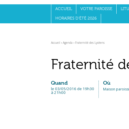
Aller
Outils
au
personnels
ACCUEIL
VOTRE PAROISSE
LITU
contenu.
|
Aller
HORAIRES D'ÉTÉ 2026
à
la
navigation
Accueil
›
Agenda
›
Fraternité des Lycéens
Fraternité 
Quand
Où
le 03/05/2016
de 19h30
Maison paroiss
à 21h00