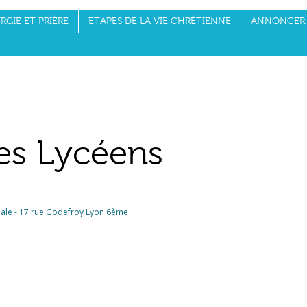
RGIE ET PRIÈRE
ETAPES DE LA VIE CHRÉTIENNE
ANNONCER 
des Lycéens
iale - 17 rue Godefroy Lyon 6ème