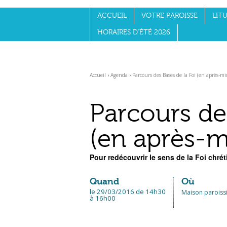
Aller
Outils
au
personnels
ACCUEIL
VOTRE PAROISSE
LITU
contenu.
|
Aller
HORAIRES D'ÉTÉ 2026
à
la
navigation
Accueil
›
Agenda
›
Parcours des Bases de la Foi (en après-mi
Parcours de
(en après-m
Pour redécouvrir le sens de la Foi chré
Quand
Où
le 29/03/2016
de 14h30
Maison paroiss
à 16h00