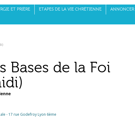
RGIE ET PRIÈRE
ETAPES DE LA VIE CHRÉTIENNE
ANNONCER 
di)
s Bases de la Foi
idi)
tienne
iale - 17 rue Godefroy Lyon 6ème